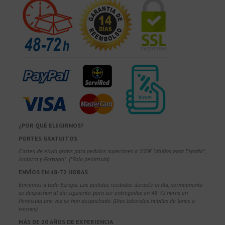
¿POR QUÉ ELEGIRNOS?
PORTES GRATUITOS
Costes de envío gratis para pedidos superiores a 100€. Válidos para España*,
Andorra y Portugal*. (*Solo península)
ENVÍOS EN 48-72 HORAS
Enviamos a toda Europa. Los pedidos recibidos durante el día, normalmente
se despachan al día siguiente, para ser entregados en 48-72 horas en
Península una vez se han despachado. (Días laborales hábiles de lunes a
viernes)
MÁS DE 20 AÑOS DE EXPERIENCIA