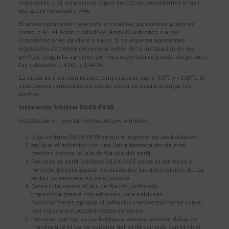
especiales, p.ej. en piscinas (agua dulce), recomendamos el uso
del acero inoxidable V4A.
El acero inoxidable no resiste a todas las agresiones químicas
como, p.ej., el ácido clorhídrico, ácido fluorhídrico o altas
concentraciones de cloro o sales. Si se esperan agresiones
especiales se deben comprobar antes de la instalación de los
perfiles. Según la agresión química esperada se puede elegir entre
las calidades 1.4301 y 1.4404.
La pieza de inserción resiste temperaturas entre -60ºC y +100ºC. El
elastómero termoplástico puede soldarse para prolongar los
perfiles.
Instalación Schlüter DILEX-EKSB
Instalación en revestimientos de pvc o linoleo:
Elija Schlüter DILEX-EKSB según el espesor de las baldosas.
Aplique el adhesivo con una llana dentada donde esté
previsto colocar el ala de fijación del perfil.
Presione el perfil Schlüter DILEX-EKSB sobre el adhesivo y
nivélelo. Deberá ajustar exactamente las dimensiones de las
juntas de movimiento en el solado.
Cubra totalmente el ala de fijación perforada
trapezoidalmente con adhesivo para baldosas.
Posteriormente aplique el adhesivo transversalmente con el
que colocará el recubrimiento cerámico.
Presione con fuerza las baldosas anexas, orientándolas de
manera que el borde superior del perfil coincida con el nivel