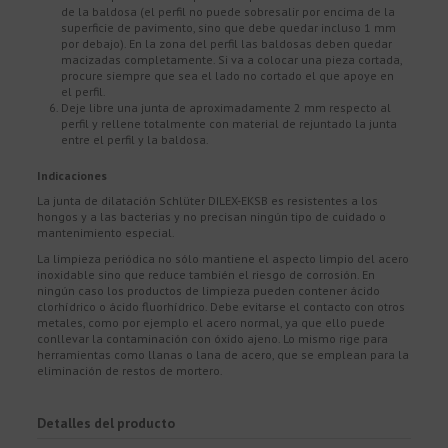
de la baldosa (el perfil no puede sobresalir por encima de la
superficie de pavimento, sino que debe quedar incluso 1 mm
por debajo). En la zona del perfil las baldosas deben quedar
macizadas completamente. Si va a colocar una pieza cortada,
procure siempre que sea el lado no cortado el que apoye en
el perfil.
Deje libre una junta de aproximadamente 2 mm respecto al
perfil y rellene totalmente con material de rejuntado la junta
entre el perfil y la baldosa.
Indicaciones
La junta de dilatación Schlüter DILEX-EKSB es resistentes a los
hongos y a las bacterias y no precisan ningún tipo de cuidado o
mantenimiento especial.
La limpieza periódica no sólo mantiene el aspecto limpio del acero
inoxidable sino que reduce también el riesgo de corrosión. En
ningún caso los productos de limpieza pueden contener ácido
clorhídrico o ácido fluorhídrico. Debe evitarse el contacto con otros
metales, como por ejemplo el acero normal, ya que ello puede
conllevar la contaminación con óxido ajeno. Lo mismo rige para
herramientas como llanas o lana de acero, que se emplean para la
eliminación de restos de mortero.
Detalles del producto