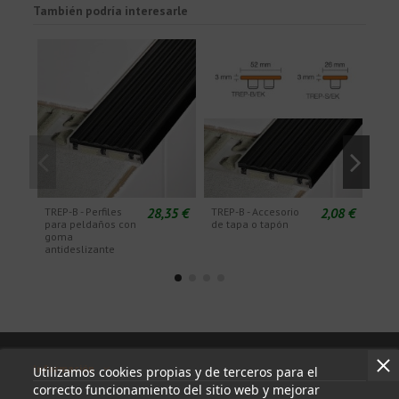
También podría interesarle
28,35 €
2,08 €
TREP-B - Perfiles
TREP-B - Accesorio
TRE
para peldaños con
de tapa o tapón
rec
goma
antideslizante
Información
Utilizamos cookies propias y de terceros para el
correcto funcionamiento del sitio web y mejorar