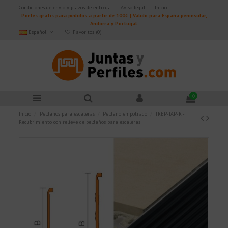
Condiciones de envío y plazos de entrega
Aviso legal
Inicio
Portes gratis para pedidos a partir de 100€ | Válido para España peninsular,
Andorra y Portugal.
Español
Favoritos (
0
)
0
Inicio
Peldaños para escaleras
Peldaño empotrado
TREP-TAP-R -
Recubrimiento con relieve de peldaños para escaleras