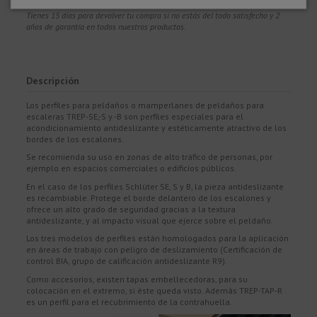
Tienes 15 días para devolver tu compra si no estás del todo satisfecho y 2
años de garantía en todos nuestros productos.
Descripción
Los perfiles para peldaños o mamperlanes de peldaños para
escaleras TREP-SE,-S y -B son perfiles especiales para el
acondicionamiento antideslizante y estéticamente atractivo de los
bordes de los escalones.
Se recomienda su uso en zonas de alto tráfico de personas, por
ejemplo en espacios comerciales o edificios públicos.
En el caso de los perfiles Schlüter SE, S y B, la pieza antideslizante
es recambiable. Protege el borde delantero de los escalones y
ofrece un alto grado de seguridad gracias a la textura
antideslizante, y al impacto visual que ejerce sobre el peldaño.
Los tres modelos de perfiles están homologados para la aplicación
en áreas de trabajo con peligro de deslizamiento (Certificación de
control BIA, grupo de calificación antideslizante R9).
Como accesorios, existen tapas embellecedoras, para su
colocación en el extremo, si éste queda visto. Además TREP-TAP-R
es un perfil para el recubrimiento de la contrahuella.