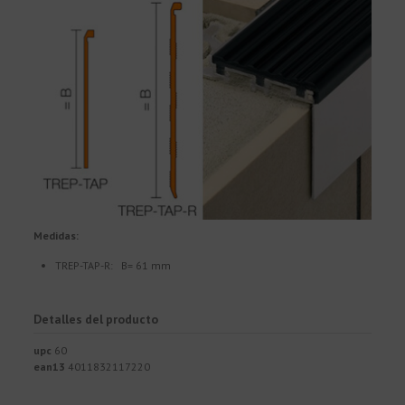
Medidas:
TREP-TAP-R: B= 61 mm
Detalles del producto
upc
60
ean13
4011832117220