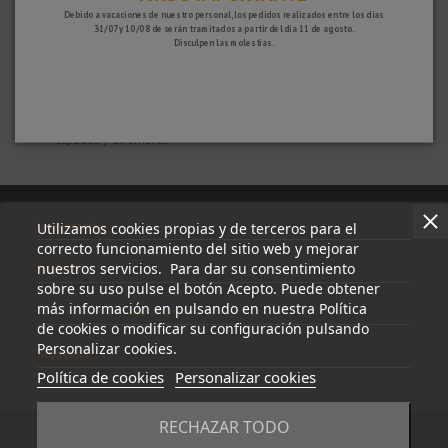
Accesibilidad y seguridad
Debido a vacaciones de nuestro personal, los pedidos realizados entre los días
Láminas y aislamiento
31/07 y 10/08 de serán tramitados a partir del día 11 de agosto.
Juntas de dilatación
Disculpen las molestias.
Desagües de baños, balcones y terrazas
Vierteaguas, canalones y albardillas
Herramientas y accesorios
Tapajuntas o cubrejuntas
Perfiles y juntas para hormigón
Felpudos y alfombras
Información
Utilizamos cookies propias y de terceros para el
correcto funcionamiento del sitio web y mejorar
nuestros servicios. Para dar su consentimiento
Mi cuenta
sobre su uso pulse el botón Acepto. Puede obtener
más información en pulsando en nuestra Política
Información de contacto
de cookies o modificar su configuración pulsando
Personalizar cookies.
Síguenos
Política de cookies
Personalizar cookies
RECHAZAR TODO