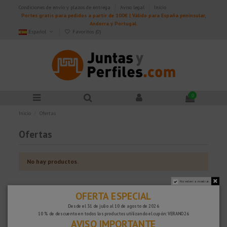
Condiciones de envío y plazos de entrega
Aviso legal
Inicio
Portes gratis para pedidos a partir de 100€ | Válido para España peninsular,
Andorra y Portugal.
Español
Favoritos (
0
)
0
Inicio
Ofertas
Ofertas
No hay productos.
No volver a mostrar.
Inicio
OFERTA ESPECIAL
Desde el 31 de julio al 10 de agosto de 2026
Cantoneras, cenefas y escocias
10 % de descuento en todos los productos utilizando el cupón: VERANO26
Rodapiés y escocias
AVISO IMPORTANTE
Peldaños para escaleras