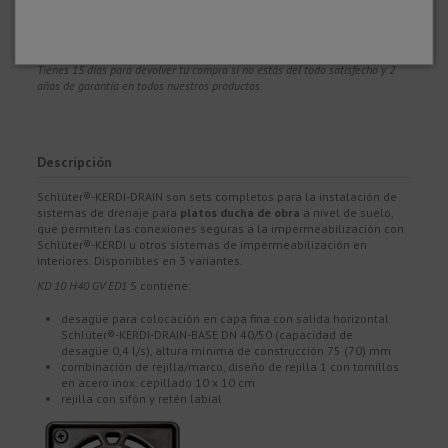
100% segura y con protección, puedes pagar con Tarjeta, Bizum,
Paypal y
Transferencia.
GARANTÍA DE SATISFACCIÓN
Tienes 15 días para devolver tu compra si no estás del todo satisfecho y 2
años de garantía en todos nuestros productos.
Descripción
Schlüter®-KERDI-DRAIN son sets completos para la instalación de
sistemas de drenaje para
platos ducha de obra
a nivel de suelo,
que permiten las conexiones seguras a la impermeabilización con
Schlüter®-KERDI u otros sistemas de impermeabilización en
interiores. Disponibles en 3 variantes.
KD 10 H40 GV ED1
S contiene:
desagüe para colocación en capa fina con salida horizontal
Schlüter®-KERDI-DRAIN-BASE DN 40/50 (capacidad de
desagüe 0,4 l/s), altura mínima de construcción 75 (70) mm
combinación de rejilla/marco, diseño de rejilla 1 con tornillos
en acero inox. cepillado 10 x 10 cm
rejilla con sifón y retén labial