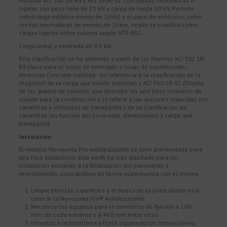
Institute ACI 302.1R-89 y ACI 360R-92, con ruedas neumáticas o
rígidas con peso neto de 21 kN y carga de hasta 10 kN. Permite
sobrecarga estática menor de 1t/m2 y el paso de vehículos sobre
ruedas neumáticas de menos de 1t/eje, según se clasifica como
cargas ligeras sobre soleras según NTE-RSC.
Carga lineal y centrada de 0,5 kN.
Esta clasificación se ha obtenido a partir de las Normas ACI 302.1R-
89 (Guía para el suelo de hormigón y losas de construcción -
American Concrete Institute - en referencia a la clasificación de la
magnitud de la carga que puede soportar) y ACI 360.1R-92 (Diseño
de los grados de solados, que describe los seis tipos comunes de
solado para la construcción y lo refiere a las acciones inducidas por
carretillas y vehículos de transporte) y de la clasificación de
carretillas (en función del peso neto, dimensiones y carga que
transporta).
Instalación
El modelo Novojunta Pro Antideslizante se sirve premontado para
una fácil instalación. Este perfil ha sido diseñado para su
instalación posterior a la finalización del pavimento o
revestimiento, colocándose de forma superpuesta con el mismo.
Limpie bien las superficies y el hueco de la junta donde va a
colocar la Novojunta Pro® Antideslizante.
Mecanice los agujeros para la tornillería de fijación a 100
mm. de cada extremo y a 460 mm entre ellos.
Introduzca la tornillería y fíjela siguiendo las instrucciones