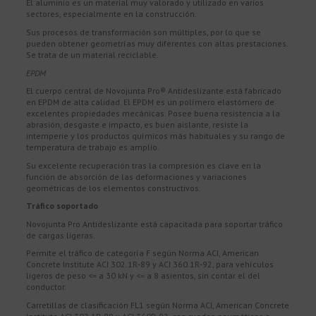
El aluminio es un material muy valorado y utilizado en varios
sectores, especialmente en la construcción.
Sus procesos de transformación son múltiples, por lo que se
pueden obtener geometrías muy diferentes con altas prestaciones.
Se trata de un material reciclable.
EPDM
El cuerpo central de Novojunta Pro® Antideslizante está fabricado
en EPDM de alta calidad. El EPDM es un polímero elastómero de
excelentes propiedades mecánicas. Posee buena resistencia a la
abrasión, desgaste e impacto, es buen aislante, resiste la
intemperie y los productos químicos más habituales y su rango de
temperatura de trabajo es amplio.
Su excelente recuperación tras la compresión es clave en la
función de absorción de las deformaciones y variaciones
geométricas de los elementos constructivos.
Tráfico soportado
Novojunta Pro Antideslizante está capacitada para soportar tráfico
de cargas ligeras.
Permite el tráfico de categoría F según Norma ACI, American
Concrete Institute ACI 302.1R-89 y ACI 360.1R-92, para vehículos
ligeros de peso <= a 30 kN y <= a 8 asientos, sin contar el del
conductor.
Carretillas de clasificación FL1 según Norma ACI, American Concrete