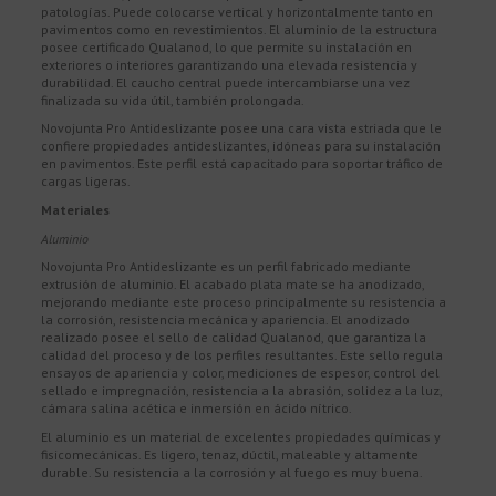
patologías. Puede colocarse vertical y horizontalmente tanto en
pavimentos como en revestimientos. El aluminio de la estructura
posee certificado Qualanod, lo que permite su instalación en
exteriores o interiores garantizando una elevada resistencia y
durabilidad. El caucho central puede intercambiarse una vez
finalizada su vida útil, también prolongada.
Novojunta Pro Antideslizante posee una cara vista estriada que le
confiere propiedades antideslizantes, idóneas para su instalación
en pavimentos. Este perfil está capacitado para soportar tráfico de
cargas ligeras.
Materiales
Aluminio
Novojunta Pro Antideslizante es un perfil fabricado mediante
extrusión de aluminio. El acabado plata mate se ha anodizado,
mejorando mediante este proceso principalmente su resistencia a
la corrosión, resistencia mecánica y apariencia. El anodizado
realizado posee el sello de calidad Qualanod, que garantiza la
calidad del proceso y de los perfiles resultantes. Este sello regula
ensayos de apariencia y color, mediciones de espesor, control del
sellado e impregnación, resistencia a la abrasión, solidez a la luz,
cámara salina acética e inmersión en ácido nítrico.
El aluminio es un material de excelentes propiedades químicas y
fisicomecánicas. Es ligero, tenaz, dúctil, maleable y altamente
durable. Su resistencia a la corrosión y al fuego es muy buena.