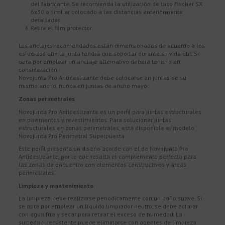
del fabricante. Se recomienda la utilización de taco Fischer SX
6x30 o similar colocado a las distancias anteriormente
detalladas.
Retire el film protector.
Los anclajes recomendados están dimensionados de acuerdo a los
esfuerzos que la junta tendrá que soportar durante su vida útil. Si
opta por emplear un anclaje alternativo deberá tenerlo en
consideración.
Novojunta Pro Antideslizante debe colocarse en juntas de su
mismo ancho, nunca en juntas de ancho mayor.
Zonas perimetrales
Novojunta Pro Antideslizante es un perfil para juntas estructurales
en pavimentos y revestimientos. Para solucionar juntas
estructurales en zonas perimetrales, está disponible el modelo
Novojunta Pro Perimetral Superpuesta.
Este perfil presenta un diseño acorde con el de Novojunta Pro
Antideslizante, por lo que resulta el complemento perfecto para
las zonas de encuentro con elementos constructivos y áreas
perimetrales.
Limpieza y mantenimiento
La limpieza debe realizarse periódicamente con un paño suave. Si
se opta por emplear un líquido limpiador neutro, se debe aclarar
con agua fría y secar para retirar el exceso de humedad. La
suciedad persistente puede eliminarse con agentes de limpieza