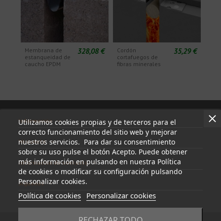
328,08 €
35,29 €
Membrana de
Cordón
estanqueidad de
cortafuegos de
caucho EPDM
fibras minerales
Información
Utilizamos cookies propias y de terceros para el
correcto funcionamiento del sitio web y mejorar
nuestros servicios. Para dar su consentimiento
Mi cuenta
sobre su uso pulse el botón Acepto. Puede obtener
más información en pulsando en nuestra Política
Información de contacto
de cookies o modificar su configuración pulsando
Personalizar cookies.
Síguenos
Política de cookies
Personalizar cookies
RECHAZAR TODO