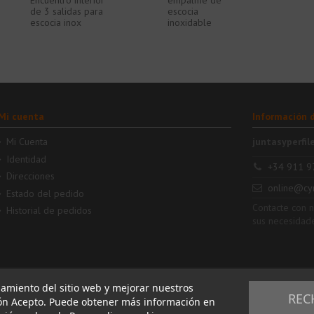
Encuentro interior
empalme de
de 3 salidas para
escocia
escocia inox
inoxidable
Mi cuenta
Información 
Mi Cuenta
juntasyperfil
Identidad
+34 911 9
Direcciones
online@cy
Estado del pedido
Contacte con 
Historial de pedidos
sus necesidad
namiento del sitio web y mejorar nuestros
REC
tón Acepto. Puede obtener más información en