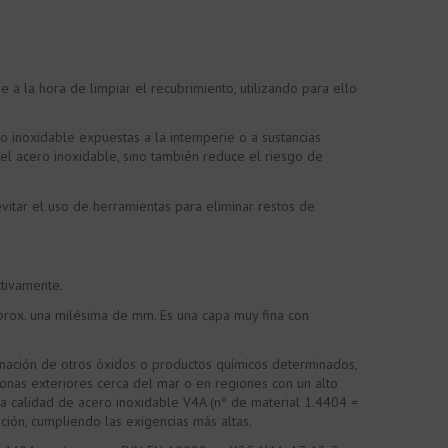
a la hora de limpiar el recubrimiento, utilizando para ello
o inoxidable expuestas a la intemperie o a sustancias
el acero inoxidable, sino también reduce el riesgo de
itar el uso de herramientas para eliminar restos de
ctivamente.
prox. una milésima de mm. Es una capa muy fina con
minación de otros óxidos o productos químicos determinados,
zonas exteriores cerca del mar o en regiones con un alto
 la calidad de acero inoxidable V4A (nº de material 1.4404 =
ción, cumpliendo las exigencias más altas.