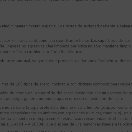
 ningún mantenimiento especial. Los restos de suciedad deberán eliminarse 
tos similares se obtiene una superficie brillante. Las superficies de acer
e limpieza no agresivos. Una limpieza periódica no sólo mantiene limpio 
ontener ácido clorhídrico o ácido fluorhídrico.
plo acero normal, ya que puede provocar oxidaciones. También se debe ev
e más de 160 tipos de acero inoxidable con distintas composiciones respe
 óxido de cromo en la superficie del acero inoxidable con un espesor de a
ue por regla general no pueda aparecer óxido en este tipo de acero.
 que no se dañe la capa protectora durante mucho tiempo (p. ej. por conta
ducirse especialmente en ámbitos con agresiones químicas, como p. ej., en 
 industria alimentaria o en piscinas. En estos casos recomendamos el uso de
terial 1.4301 = AISI 304), que dispone de una mayor resistencia a la oxida