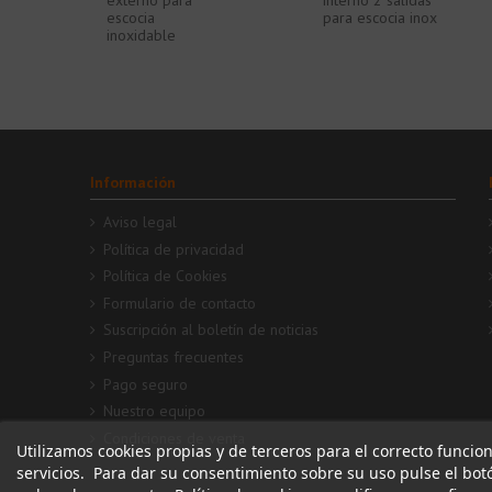
externo para
interno 2 salidas
escocia
para escocia inox
inoxidable
Información
Aviso legal
Política de privacidad
Política de Cookies
Formulario de contacto
Suscripción al boletín de noticias
Preguntas frecuentes
Pago seguro
Nuestro equipo
Condiciones de venta
Utilizamos cookies propias y de terceros para el correcto funcio
servicios. Para dar su consentimiento sobre su uso pulse el bo