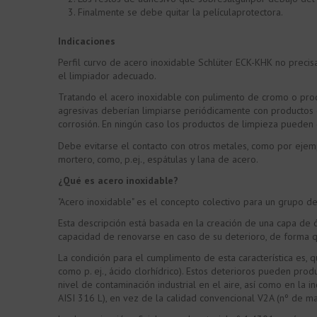
Finalmente se debe quitar la películaprotectora.
Indicaciones
Perfil curvo de acero inoxidable Schlüter ECK-KHK no precisa
el limpiador adecuado.
Tratando el acero inoxidable con pulimento de cromo o produc
agresivas deberían limpiarse periódicamente con productos d
corrosión. En ningún caso los productos de limpieza pueden c
Debe evitarse el contacto con otros metales, como por ejem
mortero, como, p.ej., espátulas y lana de acero.
¿Qué es acero inoxidable?
"Acero inoxidable" es el concepto colectivo para un grupo d
Esta descripción está basada en la creación de una capa de
capacidad de renovarse en caso de su deterioro, de forma q
La condición para el cumplimento de esta característica es,
como p. ej., ácido clorhídrico). Estos deterioros pueden pro
nivel de contaminación industrial en el aire, así como en la
AISI 316 L), en vez de la calidad convencional V2A (nº de ma