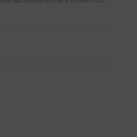
º 1.4404 según norma DIN EN 10088 es X2CrNiMo17-12-2.