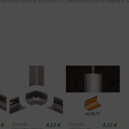
 norma DIN EN 10088 es X5CrNi18-10. La denominación para el material n
 €
8,12 €
8,12 €
ECK-KHK -
ECK-KHK -