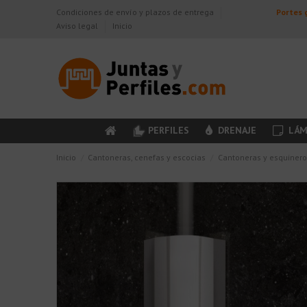
Condiciones de envío y plazos de entrega
Portes g
Aviso legal
Inicio
PERFILES
DRENAJE
LÁM
Inicio
Cantoneras, cenefas y escocias
Cantoneras y esquinero