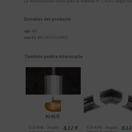
La denominación oficial para el material nº 1.4301 según
Detalles del producto
upc
60
ean13
4011832120961
También podría interesarle
8,12 €
8,12
ECK-KHK - ángulo
ECK-KHK - Ángulo