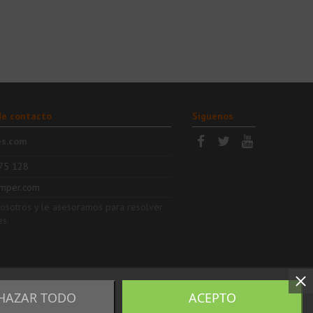
de contacto
Síguenos
es.com
75 128
mper.com
nosotros y le asesoramos para resolver
es.
HAZAR TODO
ACEPTO